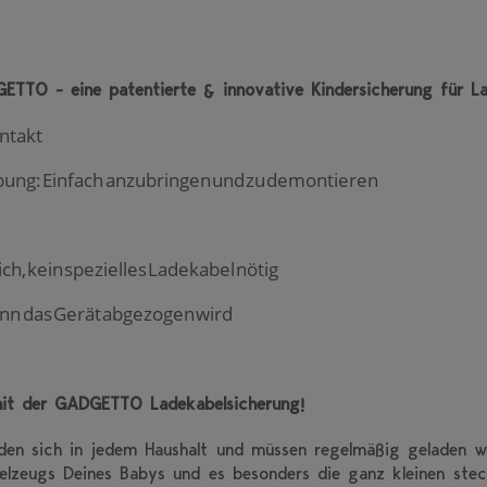
GETTO - eine
patentierte & innovative Kindersicherung für L
ntakt
ung: Einfach anzubringen und zu demontieren
h, kein spezielles Ladekabel nötig
enn das Gerät abgezogen wird
mit der GADGETTO Ladekabelsicherung!
nden sich in jedem Haushalt und müssen regelmäßig geladen 
ielzeugs Deines Babys und es besonders die ganz kleinen stec