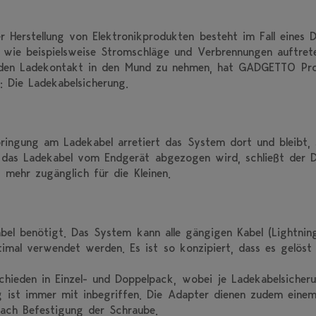
r Herstellung von Elektronikprodukten besteht im Fall eines 
n wie beispielsweise Stromschläge und Verbrennungen auftre
, den Ladekontakt in den Mund zu nehmen, hat GADGETTO Pro
: Die Ladekabelsicherung.
ringung am Ladekabel arretiert das System dort und bleibt,
 das Ladekabel vom Endgerät abgezogen wird, schließt der 
 mehr zugänglich für die Kleinen.
abel benötigt. Das System kann alle gängigen Kabel (Lightni
timal verwendet werden. Es ist so konzipiert, dass es gelö
chieden in Einzel- und Doppelpack, wobei je Ladekabelsicher
ist immer mit inbegriffen. Die Adapter dienen zudem einem
ach Befestigung der Schraube.