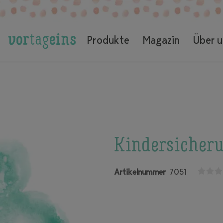
Für die Mama
Kindersicherung für Ladekabel (Doppelpack)
Produkte
Magazin
Über u
Kindersicheru
Artikelnummer
7051