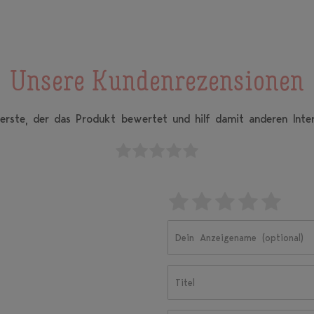
Unsere Kundenrezensionen
 erste, der das Produkt bewertet und hilf damit anderen Inter
Bewertungssterne
1
2
3
4
5
von
von
von
von
von
5
5
5
5
5
Dein
Platzhalter
Anzeigename
Bewertungsst
Bewertungs
Bewertun
Bewer
Bew
(optional)
Titel