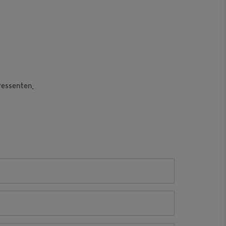
essenten.
ernen
sternen
gssternen
tungssternen
ertungssternen