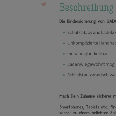
Beschreibung
Die Kindersicherung von GAD
Schützt Baby und Ladeko
Unkomplizierte Handhab
einhändig bedienbar
Laden wie gewohnt möglic
Schließt automatisch, w
Mach Dein Zuhause sicherer 
Smartphones, Tablets etc. fi
schnell zu einem beliebten Sp