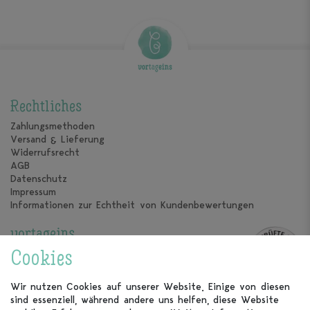
Rechtliches
Zahlungsmethoden
Versand & Lieferung
Widerrufsrecht
AGB
Datenschutz
Impressum
Informationen zur Echtheit von Kundenbewertungen
vortageins
Über uns
Cookies
Unsere Kalender
Unsere Partner
Wir nutzen Cookies auf unserer Website. Einige von diesen
sind essenziell, während andere uns helfen, diese Website
Kundenservice