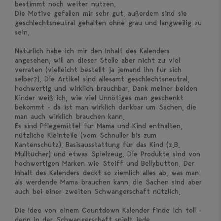
bestimmt noch weiter nutzen.
Die Motive gefallen mir sehr gut, außerdem sind sie
geschlechtsneutral gehalten ohne grau und langweilig zu
sein.
Natürlich habe ich mir den Inhalt des Kalenders
angesehen, will an dieser Stelle aber nicht zu viel
verraten (vielleicht bestellt ja jemand ihn für sich
selber?). Die Artikel sind allesamt geschlechtsneutral,
hochwertig und wirklich brauchbar. Dank meiner beiden
Kinder weiß ich, wie viel Unnötiges man geschenkt
bekommt - da ist man wirklich dankbar um Sachen, die
man auch wirklich brauchen kann.
Es sind Pflegemittel für Mama und Kind enthalten,
nützliche Kleinteile (vom Schnuller bis zum
Kantenschutz), Basisausstattung für das Kind (z.B.
Mulltücher) und etwas Spielzeug. Die Produkte sind von
hochwertigen Marken wie Steiff und Bellybutton. Der
Inhalt des Kalenders deckt so ziemlich alles ab, was man
als werdende Mama brauchen kann, die Sachen sind aber
auch bei einer zweiten Schwangerschaft nützlich.
Die Idee von einem Countdown Kalender finde ich toll -
denn in der Schwangerschaft spielt jede