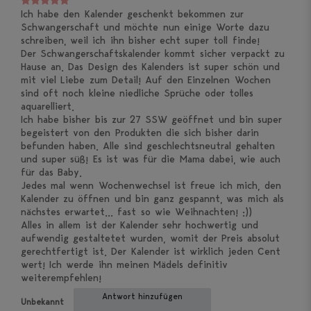
Ich habe den Kalender geschenkt bekommen zur
Schwangerschaft und möchte nun einige Worte dazu
schreiben, weil ich ihn bisher echt super toll finde!
Der Schwangerschaftskalender kommt sicher verpackt zu
Hause an. Das Design des Kalenders ist super schön und
mit viel Liebe zum Detail! Auf den Einzelnen Wochen
sind oft noch kleine niedliche Sprüche oder tolles
aquarelliert.
Ich habe bisher bis zur 27 SSW geöffnet und bin super
begeistert von den Produkten die sich bisher darin
befunden haben. Alle sind geschlechtsneutral gehalten
und super süß! Es ist was für die Mama dabei, wie auch
für das Baby.
Jedes mal wenn Wochenwechsel ist freue ich mich, den
Kalender zu öffnen und bin ganz gespannt, was mich als
nächstes erwartet... fast so wie Weihnachten! :))
Alles in allem ist der Kalender sehr hochwertig und
aufwendig gestaltetet wurden, womit der Preis absolut
gerechtfertigt ist. Der Kalender ist wirklich jeden Cent
wert! Ich werde ihn meinen Mädels definitiv
weiterempfehlen!
Antwort hinzufügen
Unbekannt