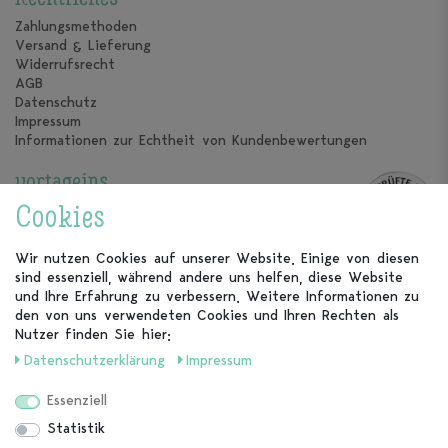
Zahlungsmethoden
Versand & Lieferung
Widerrufsrecht
AGB
Datenschutz
Impressum
Informationen zur Echtheit von Kundenbewertungen
vortageins
Über uns
Cookies
Unsere Kalender
Unsere Partner
Wir nutzen Cookies auf unserer Website. Einige von diesen
sind essenziell, während andere uns helfen, diese Website
Kundenservice
und Ihre Erfahrung zu verbessern. Weitere Informationen zu
den von uns verwendeten Cookies und Ihren Rechten als
FAQ
Nutzer finden Sie hier:
Kontakt
Daten­schutz­erklärung
Impressum
Vertrag widerrufen
Essenziell
Folge uns auch bei
Statistik