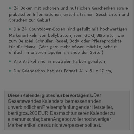
24 Boxen mit schönen und nützlichen Geschenken sowie
praktischen Informationen, unterhaltsamen Geschichten und
Sprüchen zur Geburt.
Die 24 Countdown-Boxen sind gefüllt mit hochwertigen
Markenartikeln von bellybutton, reer, GOKI, BIBS etc., wie
zum Beispiel Schnuller, Rassel, Body oder Pflegeprodukte
für die Mama. (Wer gern mehr wissen möchte, schaut
einfach in unseren Spoiler am Ende der Seite.)
Alle Artikel sind in neutralen Farben gehalten.
Die Kalenderbox hat das Format 41 x 31 x 17 cm.
Diesen Kalender gibt es nur bei Vortageins.
Der
Gesamtwert des Kalenders, bemessen an den
unverbindlichen Preisempfehlungen der Hersteller,
beträgt ca. 200 EUR. Das macht unseren Kalender zu
einem unschlagbaren Angebot voller hochwertiger
Markenartikel, das du nicht verpassen solltest.