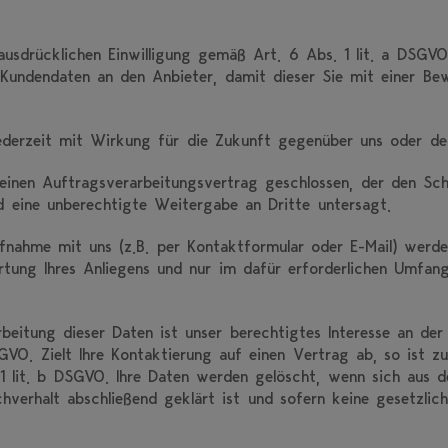
r ausdrücklichen Einwilligung gemäß Art. 6 Abs. 1 lit. a DSGV
 Kundendaten an den Anbieter, damit dieser Sie mit einer Bew
 jederzeit mit Wirkung für die Zukunft gegenüber uns oder d
inen Auftragsverarbeitungsvertrag geschlossen, der den Sch
nd eine unberechtigte Weitergabe an Dritte untersagt.
ahme mit uns (z.B. per Kontaktformular oder E-Mail) werde
tung Ihres Anliegens und nur im dafür erforderlichen Umfa
beitung dieser Daten ist unser berechtigtes Interesse an der
GVO. Zielt Ihre Kontaktierung auf einen Vertrag ab, so ist z
 1 lit. b DSGVO. Ihre Daten werden gelöscht, wenn sich aus
chverhalt abschließend geklärt ist und sofern keine gesetzli