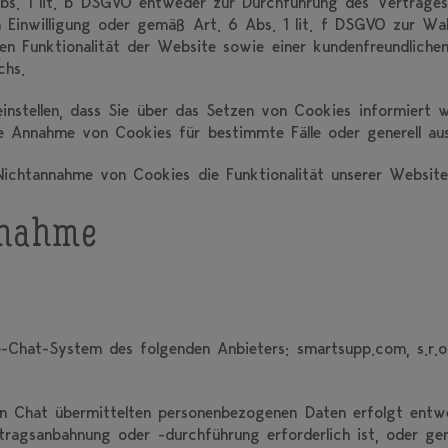
s. 1 lit. b DSGVO entweder zur Durchführung des Vertrages,
en Einwilligung oder gemäß Art. 6 Abs. 1 lit. f DSGVO zur Wa
en Funktionalität der Website sowie einer kundenfreundliche
chs.
instellen, dass Sie über das Setzen von Cookies informiert 
 Annahme von Cookies für bestimmte Fälle oder generell aus
Nichtannahme von Cookies die Funktionalität unserer Website
fnahme
e-Chat-System des folgenden Anbieters: smartsupp.com, s.r.
n Chat übermittelten personenbezogenen Daten erfolgt entwe
ragsanbahnung oder -durchführung erforderlich ist, oder gem