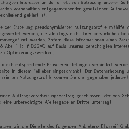
htigten Interesses an der effektiven Betreuung unserer Seit
werden vorbehaltlich entgegenstehender gesetzlicher Aufbewa
schließend geklärt ist.
 der Erstellung pseudonymisierter Nutzungsprofile mithilfe 
gewertet werden, die allerdings nicht Ihrer persönlichen Iden
mmengeführt werden. Sofern diese Informationen einen Perso
 Abs. 1 lit. f DSGVO auf Basis unseres berechtigten Interess
 zu Optimierungszwecken.
durch entsprechende Browsereinstellungen verhindert werden
netseite in diesem Fall aber eingeschränkt. Der Datenerhebun
ymisierten Nutzungsprofils können Sie uns gegenüber jederzei
inen Auftragsverarbeitungsvertrag geschlossen, der den Sch
nd eine unberechtigte Weitergabe an Dritte untersagt.
utzen wir die Dienste des folgenden Anbieters: Blickreif G