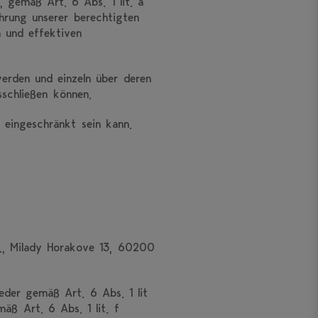
 gemäß Art. 6 Abs. 1 lit. a
hrung unserer berechtigten
n und effektiven
werden und einzeln über deren
schließen können.
 eingeschränkt sein kann.
o., Milady Horakove 13, 60200
der gemäß Art. 6 Abs. 1 lit
äß Art. 6 Abs. 1 lit. f