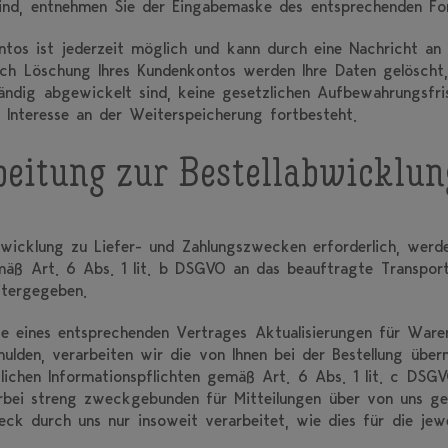
sind, entnehmen Sie der Eingabemaske des entsprechenden Fo
ntos ist jederzeit möglich und kann durch eine Nachricht an 
ach Löschung Ihres Kundenkontos werden Ihre Daten gelöscht, 
tändig abgewickelt sind, keine gesetzlichen Aufbewahrungsfr
s Interesse an der Weiterspeicherung fortbesteht.
beitung zur Bestellabwicklun
wicklung zu Liefer- und Zahlungszwecken erforderlich, werd
äß Art. 6 Abs. 1 lit. b DSGVO an das beauftragte Transpor
itergegeben.
ge eines entsprechenden Vertrages Aktualisierungen für Ware
hulden, verarbeiten wir die von Ihnen bei der Bestellung übe
ichen Informationspflichten gemäß Art. 6 Abs. 1 lit. c DSGV
rbei streng zweckgebunden für Mitteilungen über von uns ges
 durch uns nur insoweit verarbeitet, wie dies für die jewei