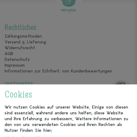
Rechtliches
Zahlungsmethoden
Versand & Lieferung
Widerrufsrecht
AGB
Datenschutz
Impressum
Informationen zur Echtheit von Kundenbewertungen
vortageins
Über uns
Cookies
Unsere Kalender
Unsere Partner
Wir nutzen Cookies auf unserer Website. Einige von diesen
sind essenziell, während andere uns helfen, diese Website
Kundenservice
und Ihre Erfahrung zu verbessern. Weitere Informationen zu
den von uns verwendeten Cookies und Ihren Rechten als
FAQ
Nutzer finden Sie hier:
Kontakt