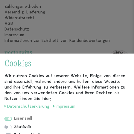
Zahlungsmethoden
Versand & Lieferung
Widerrufsrecht
AGB
Datenschutz
Impressum
Informationen zur Echtheit von Kundenbewertungen
vortageins
Über uns
Cookies
Unsere Kalender
Unsere Partner
Wir nutzen Cookies auf unserer Website. Einige von diesen
sind essenziell, während andere uns helfen, diese Website
Kundenservice
und Ihre Erfahrung zu verbessern. Weitere Informationen zu
den von uns verwendeten Cookies und Ihren Rechten als
FAQ
Nutzer finden Sie hier:
Kontakt
Daten­schutz­erklärung
Impressum
Vertrag widerrufen
Essenziell
Folge uns auch bei
Statistik