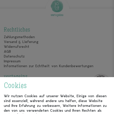
Rechtliches
Zahlungsmethoden
Versand & Lieferung
Widerrufsrecht
AGB
Datenschutz
Impressum
Informationen zur Echtheit von Kundenbewertungen
vortageins
Über uns
Cookies
Unsere Kalender
Unsere Partner
Wir nutzen Cookies auf unserer Website. Einige von diesen
sind essenziell, während andere uns helfen, diese Website
Kundenservice
und Ihre Erfahrung zu verbessern. Weitere Informationen zu
den von uns verwendeten Cookies und Ihren Rechten als
FAQ