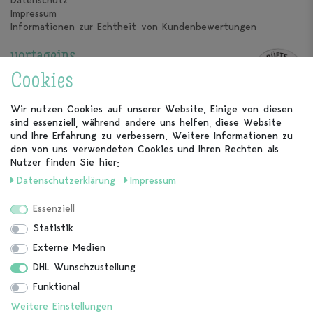
Datenschutz
Impressum
Informationen zur Echtheit von Kundenbewertungen
vortageins
Über uns
Cookies
Unsere Kalender
Unsere Partner
Wir nutzen Cookies auf unserer Website. Einige von diesen
sind essenziell, während andere uns helfen, diese Website
Kundenservice
und Ihre Erfahrung zu verbessern. Weitere Informationen zu
den von uns verwendeten Cookies und Ihren Rechten als
FAQ
Nutzer finden Sie hier:
Kontakt
Daten­schutz­erklärung
Impressum
Vertrag widerrufen
Essenziell
Folge uns auch bei
Statistik
Externe Medien
DHL Wunschzustellung
Zahlungs­methoden
Funktional
Weitere Einstellungen