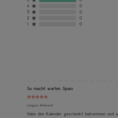
4
0
3
0
2
0
1
0
So macht warten Spass
Langue: Allemand
Habe den Kalender geschenkt bekommen und absol