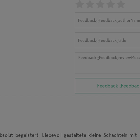
Feedback::Fe
Feedback::
Feedback
Feedb
Fee
Feedback::Feedback.authorN
Feedback::Feedback.honeypo
Feedback::Feedback.title
Feedback::Feedback.reviewM
Feedback::Feedbac
ut begeistert. Liebevoll gestaltete kleine Schachteln mit t