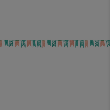
edbackTextLegend