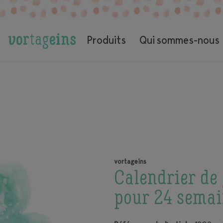
Coffrets cadeaux pour la naissance et la grossesse
Calendrier de grossesse/boîte compte à rebours (cadeaux pour 2
Produits
Qui sommes-nous
de grossesse)
vortageins
Calendrier de
pour 24 semai