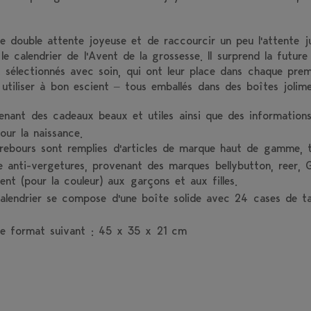
 double attente joyeuse et de raccourcir un peu l'attente ju
e calendrier de l'Avent de la grossesse. Il surprend la futur
 sélectionnés avec soin, qui ont leur place dans chaque pre
tiliser à bon escient – tous emballés dans des boîtes jolim
nant des cadeaux beaux et utiles ainsi que des informations 
ur la naissance.
ebours sont remplies d'articles de marque haut de gamme, t
 anti-vergetures, provenant des marques bellybutton, reer, 
ent (pour la couleur) aux garçons et aux filles.
calendrier se compose d'une boîte solide avec 24 cases de tai
 le format suivant : 45 x 35 x 21 cm