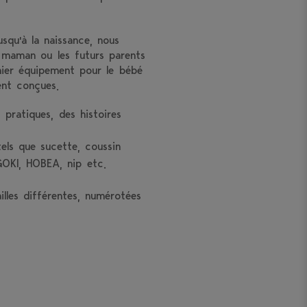
squ'à la naissance, nous
e maman ou les futurs parents
mier équipement pour le bébé
ent conçues.
pratiques, des histoires
els que sucette, coussin
GOKI, HOBEA, nip etc.
lles différentes, numérotées