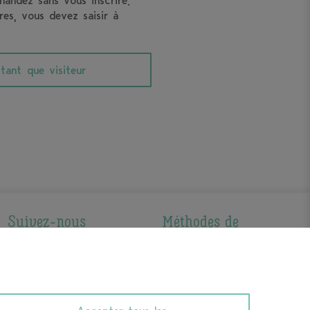
mandez sans vous inscrire.
es, vous devez saisir à
ant que visiteur
Suivez-nous
Méthodes de
paiement