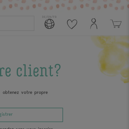
DE/EN/FR
re client?
t obtenez votre propre
gistrer