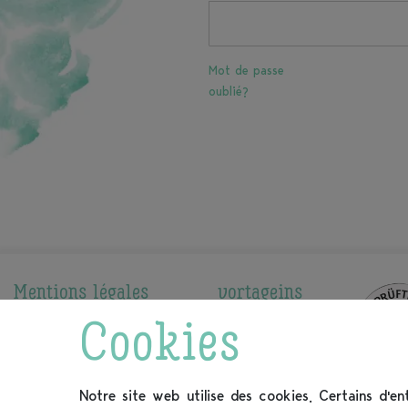
Mot de passe
oublié?
Mentions légales
vortageins
Méthodes de paiement
Qui sommes-nous
Cookies
Expédition et livraison
Nos calendriers
Droit de retrait
Service à la clientèle
Conditions générales
Notre site web utilise des cookies. Certains d'en
d'affaires
FAQ